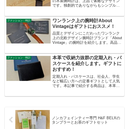
の木製腕時計は、上品で素敵なデザイン
です。独創的でありながらもシンプルで
落ち着いたデザインなので、ギフトにも
おすすめです。
ワンランク上の腕時計About
ファッション・時計
Vintageはギフトにおススメ！
品質とデザインにこだわったワンランク
上の北欧デザイン腕時計ブランド「About
Vintage」の腕時計を紹介します。高品質
で ラグジュアリーな腕時計です。文字入
れサービスもあり、箱もおしゃれでセン
スがよいのでギフトにもぴったりです！
本革で収納力抜群の定期入れ・パ
ファッション・時計
本記事...
スケースを紹介します。ギフトに
おすすめ！
定期入れ・パスケースは、社会人、学生
など幅広い方への定番ギフトとして人気
です。本記事で紹介する商品は、本革で
収納力もあって使いやすいので、ギフト
におすすめです。価格は２千円台とお手
軽な点も嬉しいです。
ノンカフェインティー専門 H&F BELXの
タンブラーとお茶のギフトセット