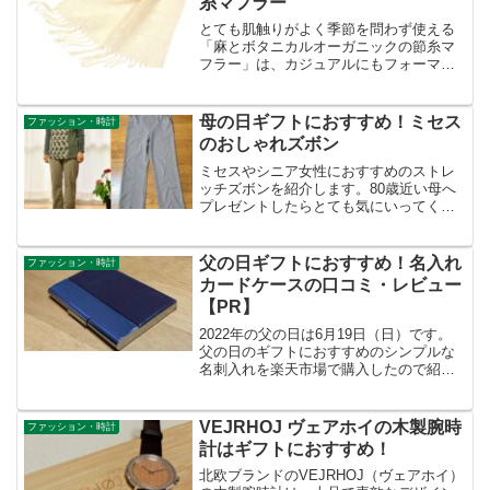
糸マフラー
とても肌触りがよく季節を問わず使える
「麻とボタニカルオーガニックの節糸マ
フラー」は、カジュアルにもフォーマル
にも使えるので、ちょっとしたお出かけ
や旅行で活躍します。私も昨年購入して
使っているのですが、見栄えもよくて首
母の日ギフトにおすすめ！ミセス
ファッション・時計
元がおしゃれになるので、...
のおしゃれズボン
ミセスやシニア女性におすすめのストレ
ッチズボンを紹介します。80歳近い母へ
プレゼントしたらとても気にいってくれ
ました。楽に動けて、シルエットがとて
も綺麗で素敵なズボンです。
父の日ギフトにおすすめ！名入れ
ファッション・時計
カードケースの口コミ・レビュー
【PR】
2022年の父の日は6月19日（日）です。
父の日のギフトにおすすめのシンプルな
名刺入れを楽天市場で購入したので紹介
します。無料で名入れをすることもでき
ます。
VEJRHOJ ヴェアホイの木製腕時
ファッション・時計
計はギフトにおすすめ！
北欧ブランドのVEJRHOJ（ヴェアホイ）